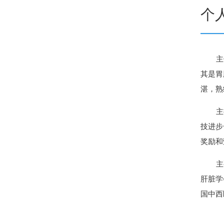
个
主
其是胃
湛，熟
主
技进步
奖励和
主
肝脏学
国中西