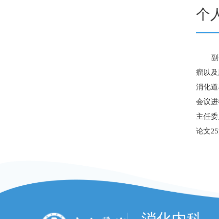
个
副
瘤以及
消化道
会议进
主任委
论文2