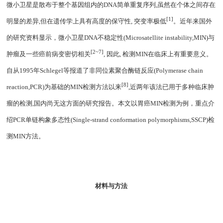
微小卫星是散布于整个基因组内的
DNA
简单重复序列
,
虽然在个体之间存在
[1]
明显的差异
,
但在遗传学上具有高度的保守性
,
突变率极低
。近年来国外
的研究资料显示，微小卫星
DNA
不稳定性
(Microsatellite instability,MIN)
与
[2~7]
肿瘤及一些癌前病变密切相关
,
因此
,
检测
MIN
在临床上有重要意义。
自从
1995
年
Schlegel
等报道了非同位素聚合酶链反应
(Polymerase chain
[8]
reaction,PCR)
为基础的
MIN
检测方法以来
,
近两年该法已用于多种临床肿
瘤的检测
,
国内尚无这方面的研究报告。本文以胃癌
MIN
检测为例，重点介
绍
PCR
单链构象多态性
(Single-strand conformation polymorphisms,SSCP)
检
测
MIN
方法。
材料与方法