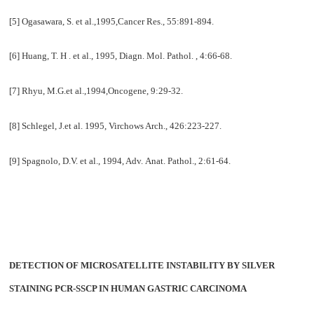
[5] Ogasawara, S. et al.,1995,Cancer Res., 55:891-894.
[6] Huang, T. H . et al., 1995, Diagn.
Mol. Pathol. , 4:66-68.
[7] Rhyu, M.G.et al.,1994,Oncogene, 9:29-32.
[8] Schlegel, J.et al. 1995, Virchows Arch., 426:223-227.
[9] Spagnolo, D.V. et al., 1994, Adv.
Anat. Pathol., 2:61-64.
DETECTION OF MICROSATELLITE INSTABILITY BY SILVER
STAINING PCR-SSCP IN HUMAN GASTRIC CARCINOMA