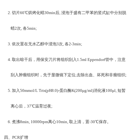
2.
切片
60
℃烘烤化蜡
30min
后
,
浸泡于盛有二甲苯的竖式缸中分别脱
蜡
2
次
,
各
5min;
3.
依次置在无水乙醇中浸泡
3
次
,
各
2-3min;
4.
取出晾干后，用保安刀片将组织刮入
1.5ml Eppendorf
管中，注意
刮入肿瘤组织时，先于显微镜下定位
,
去除出血、坏死和非瘤组织
;
5.
加入
50mmol/L Tris(pH8.0)-
蛋白酶
K(200
μ
g/ml)
消化液
100
μ
l,
短暂
离心后，
37
℃温育过夜
;
6.
煮沸
8min, 10000rpm
离心
10min,
取上清，置
-30
℃保存。
四、
PCR
扩增