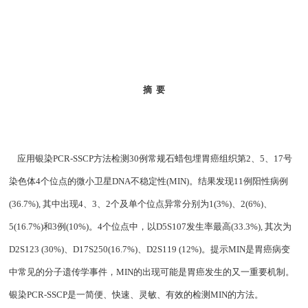
摘
要
应用银染
PCR-SSCP
方法检测
30
例常规石蜡包埋胃癌组织第
2
、
5
、
17
号
染色体
4
个位点的微小卫星
DNA
不稳定性
(MIN)
。结果发现
11
例阳性病例
(36.7%),
其中出现
4
、
3
、
2
个及单个位点异常分别为
1(3%)
、
2(6%)
、
5(16.7%)
和
3
例
(10%)
。
4
个位点中，以
D5S107
发生率最高
(33.3%),
其次为
D2S123 (30%)
、
D17S250(16.7%)
、
D2S119 (12%)
。提示
MIN
是胃癌病变
中常见的分子遗传学事件，
MIN
的出现可能是胃癌发生的又一重要机制。
银染
PCR-SSCP
是一简便、快速、灵敏、有效的检测
MIN
的方法。