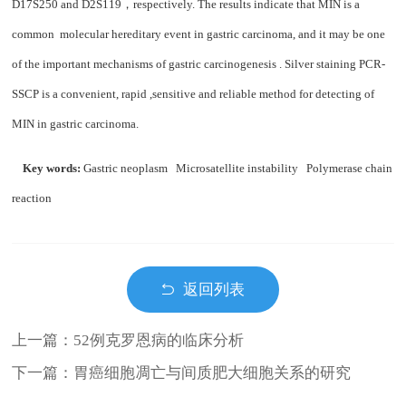
D17S250 and D2S119
，
respectively. The results indicate that MIN is a
common molecular hereditary event in gastric carcinoma, and it may be one
of the important mechanisms of gastric carcinogenesis . Silver staining PCR-
SSCP is a convenient, rapid ,sensitive and reliable method for detecting of
MIN in gastric carcinoma.
Key words:
Gastric neoplasm Microsatellite instability Polymerase chain
reaction
返回列表
上一篇：52例克罗恩病的临床分析
下一篇：胃癌细胞凋亡与间质肥大细胞关系的研究