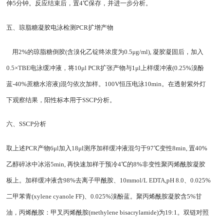
伸
5
分钟。反应结束后，置
4
℃保存，并进一步分析。
五、琼脂糖凝胶电泳检测
PCR
扩增产物
用
2%
的琼脂糖倒胶
(
含溴化乙锭终浓度为
0.5
μ
g/ml),
凝胶凝固后，加入
0.5
×
TBE
电泳缓冲液，将
10
μ
l PCR
扩张产物与
1
μ
l
上样缓冲液
(0.25%
溴酚
蓝
-40%
蔗糖水溶液
)
混匀依次加样。
100V
恒压电泳
10min
。在透射紫外灯
下观察结果，阳性标本用于
SSCP
分析。
六、
SSCP
分析
取上述
PCR
产物
6
μ
l
加入
18
μ
l
测序加样缓冲液混匀于
97
℃变性
8min,
置
40%
乙醇碎冰中冰浴
5min,
再快速加样于预冷
4
℃的
8%
非变性聚丙烯酰胺凝胶
板上。加样缓冲液含
98%
去离子甲酰胺、
10mmol/L EDTA,pH 8.0
、
0.025%
二甲苯青
(xylene cyanole FF)
、
0.025%
溴酚蓝。聚丙烯酰胺凝胶含
5%
甘
油，丙烯酰胺：甲叉丙烯酰胺
(methylene bisacrylamide)
为
19:1
。双链对照