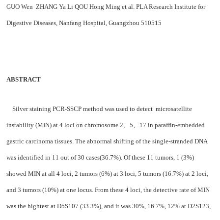
GUO Wen ZHANG Ya Li QOU Hong Ming et al.
PLA Research Institute for
Digestive Diseases,
Nanfang
Hospital
,
Guangzhou
510515
ABSTRACT
Silver staining PCR-SSCP method was used to detect microsatellite
instability (MIN) at 4 loci on chromosome 2
、
5
、
17 in paraffin-embedded
gastric carcinoma tissues. The abnormal shifting of the single-stranded DNA
was identified in 11 out of 30 cases(36.7%). Of these 11 tumors, 1 (3%)
showed MIN at all 4 loci, 2 tumors (6%) at 3 loci, 5 tumors (16.7%) at 2 loci,
and 3 tumors (10%) at one locus. From these 4 loci, the detective rate of MIN
was the hightest at D5S107 (33.3%), and it was 30%, 16.7%, 12% at D2S123,