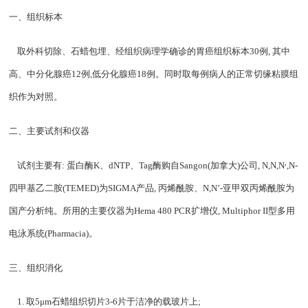
一、组织标本
取外科切除、石蜡包埋、经组织病理学确诊的胃癌组织标本
30
例
,
其中
高、中分化腺癌
12
例
,
低分化腺癌
18
例。同时取每例病人的正常切缘粘膜组
织作为对照。
二、主要试剂和仪器
,
试剂主要有
:
蛋白酶
K
、
dNTP
、
Tag
酶购自
Sangon(
加拿大
)
公司
, N,N,N
,N-
四甲基乙二胺
(TEMED)
为
SIGMA
产品
,
丙烯酰胺、
N,N
’
-
亚甲双丙烯酰胺为
国产分析纯。所用的主要仪器为
Hema 480 PCR
扩增仪
, Multiphor
II
型多用
电泳系统
(Pharmacia)
。
三、组织消化
1.
取
5
μ
m
石蜡组织切片
3-6
片于洁净的载玻片上
;