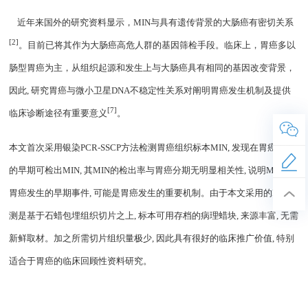
近年来国外的研究资料显示，
MIN
与具有遗传背景的大肠癌有密切关系
[2]
。目前已将其作为大肠癌高危人群的基因筛检手段。临床上，胃癌多以
肠型胃癌为主，从组织起源和发生上与大肠癌具有相同的基因改变背景，
因此
,
研究胃癌与微小卫星
DNA
不稳定性关系对阐明胃癌发生机制及提供
[7]
临床诊断途径有重要意义
。
本文首次采用银染
PCR-SSCP
方法检测胃癌组织标本
MIN,
发现在胃癌发生
的早期可检出
MIN,
其
MIN
的检出率与胃癌分期无明显相关性
,
说明
MIN
是
胃癌发生的早期事件
,
可能是胃癌发生的重要机制。由于本文采用的
MIN
检
测是基于石蜡包埋组织切片之上
,
标本可用存档的病理蜡块
,
来源丰富
,
无需
新鲜取材。加之所需切片组织量极少
,
因此具有很好的临床推广价值
,
特别
适合于胃癌的临床回顾性资料研究。