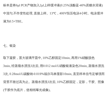
标本是将
6
μ
l PCR
产物加入
2
μ
l
上样缓冲液
(0.25%
溴酚蓝
-40%
蔗糖水溶液
)
中混匀
,
不作变性处理
,
直接上样。
13
℃，
400V
恒压电泳
4
小时。电泳缓冲
液为
0.5
×
TBE
。
七、银染
取下凝胶，置大玻璃平皿中
, 10%
乙醇固定
10min,
再用
1%
硝酸脱色
3min,
经蒸馏水漂洗
3
次后
,
用
0.012 mol/L
硝酸银液染色
20min,
蒸馏水漂洗
3
次
, 0.28mol/L
碳酸钠
-0.019%
福尔马林显影
10min,
直至样本信号足够强而
背景不致过高为止。蒸馏水漂洗
3
次后
, 10%
乙醇固定，定影，干胶、照像
(
干胶作为底片，使相纸曝光成像
)
。