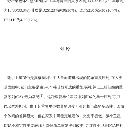
分析染色体位点
MIN
的发生率与胃癌的关系表明
,
以
D5S107
发生率最高
,
为
10/30(33.3%),
其次是
D2S123
为
9/30(30%)
、
D17S250
为
5/30 (16.7%)
、
D2S119
为
4/30(12%)
。
讨
论
微小卫星
DNA
是真核基因组中大量而随机出现的简单重复序列
,
在人类
基因组中
,
它们主要是由
1~6
个核苷酸形成的重复序列
,
并以二核苷酸的重
[1]
复序列
(CA)
最为常见
。这种重复单位串联排列而成的单一序列
,
可用
n
PCR
体外扩增。由于其重复单位数量的改变可引起相当高的多态性，因而
个体间的差异很大，但在家系中可稳定地遗传，突变率极低。微小卫星
DNA
不稳定性主要表现为
DNA
简单重复序列改变
,
导致微小卫星
DNA
序列