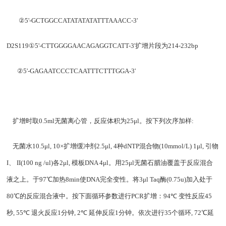
②
5'-GCTGGCCATATATATATTTAAACC-3'
D2S119
①
5'-CTTGGGGAACAGAGGTCATT-3'
扩增片段为
214-232bp
②
5'-GAGAATCCCTCAATTTCTTTGGA-3'
扩增时取
0.5ml
无菌离心管，反应体积为
25
μ
l
。按下列次序加样
:
无菌水
10.5
μ
l, 10
×扩增缓冲剂
2.5
μ
l, 4
种
dNTP
混合物
(10mmol/L) 1
μ
l,
引物
I
、
II
(100 ng /ul)
各
2
μ
l,
模板
DNA 4
μ
l
。用
25
μ
l
无菌石腊油覆盖于反应混合
液之上。于
97
℃加热
8min
使
DNA
完全变性。将
3
μ
l Taq
酶
(0.75u)
加入处于
80
℃的反应混合液中。按下面循环参数进行
PCR
扩增：
94
℃
变性反应
45
秒
, 55
℃
退火反应
1
分钟
, 2
℃
延伸反应
1
分钟。依次进行
35
个循环
, 72
℃延