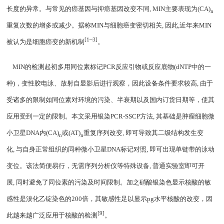
长度的异常。与常见的癌基因与抑癌基因改变不同
, MIN
主要表现为
(CA)
n
重复次数的增多或减少。据称
MIN
与细胞癌变密切相关
,
因此
,
近年来
MIN
[1~3]
被认为是细胞癌变的新机制
。
MIN
的检测起初多用同位素标记
PCR
反应引物或反应底物
(dNTP
中的一
种
)
，变性胶电泳、放射自显影后进行观察，因此设备条件要求较高
,
由于
受诸多的限制如同位素对环境的污染、半衰期以及国内订货日期等，使其
应用受到一定的限制。本文采用银染
PCR-SSCP
方法
,
其基础是肿瘤细胞微
小卫星
DNA
内
(CA)
或
(AT)
重复序列改变
,
即可导致其二级结构发生变
n
n
化
,
与自身正常组织的同种微小卫星
DNA
标记对照
,
即可出现单链带的泳动
变位。该法简便易行，无需序列分析仪等特殊设备
,
普通实验室即可开
展
,
同时避免了同位素的污染及时间限制。加之硝酸银染色显示核酸的敏
感性是溴化乙锭染色的
200
倍，其敏感性足以显示
pg
水平核酸的改变，因
[9]
此越来越广泛应用于核酸的检测
。