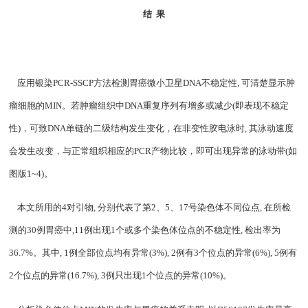
结
果
应用银染
PCR-SSCP
方法检测胃癌微小卫星
DNA
不稳定性
,
可清楚显示肿
瘤细胞的
MIN
。若肿瘤组织中
DNA
重复序列有增多或减少
(
即表现不稳定
性
)
，可致
DNA
单链的二级结构发生变化，在非变性胶电泳时
,
其泳动速度
会发生改变，与正常组织相应的
PCR
产物比较，即可出现异常的泳动带
(
如
图版
1~4)
。
本文所用的
4
对引物
,
分别代表了第
2
、
5
、
17
号染色体不同位点
,
在所检
测的
30
例胃癌中
,11
例出现
1
个或多个染色体位点的不稳定性
,
检出率为
36.7%
。其中
, 1
例全部位点均有异常
(3%), 2
例有
3
个位点的异常
(6%), 5
例有
2
个位点的异常
(16.7%), 3
例只出现
1
个位点的异常
(10%)
。