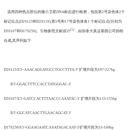
选用四种热点部位的微小卫星
DNA
标志进行检测，包括第
2
号染色体
2
个
标记位点
(D2S123
和
D2S119),
第
5
号和
17
号染色体各
1
个标记位点
(
分别为
[1]
D5S107
和
D17S250)
。引物参照文献设计
，由加拿大真达基因公司协助
合成
,
其序列如下
:
,
D2S123
①
5
-AAACAGGATGCCTGCCTTTA-3'
扩增片段为
197-227bp
②
5'-GGACTTTCCACCTATGGGAC-3'
D5S107
①
5'-GATCCACTTTAACCCAAATAC-3'
扩增片段为
133-155bp
②
5'-GGCATCAACTTGAACAGCAT-3'
D17S250
①
5'-GGAAGAATCAAATAGACAAT-3'
扩增片段为
53-169bp