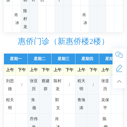
陈
肖
肖
村
冰
冰
龙
惠侨门诊（新惠侨楼2楼）
星期一
星期二
星期三
星期四
星期五
上午
下午
上午
下午
上午
下午
上午
下午
上午
下午
刘思
张亚
蔡建
陈村
程天
张亚
/
/
/
/
德
历
群
龙
明
历
程天
朱
郭
青海
吴保
明
薇
文
涛
平
乔伟
肖
陈
光
冰
烨