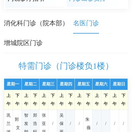
消化科门诊（院本部）
名医门诊
增城院区门诊
特需门诊（门诊楼负1楼）
星期一
星期二
星期三
星期四
星期五
星期六
星期日
上
下
上
下
上
下
上
下
上
下
上
下
上
下
午
午
午
午
午
午
午
午
午
午
午
午
午
午
巩
智
郑
张
吴
郭
朱
兰
发
浩
亚
/
保
/
/
/
/
/
/
文
薇
波
朝
轩
历
平