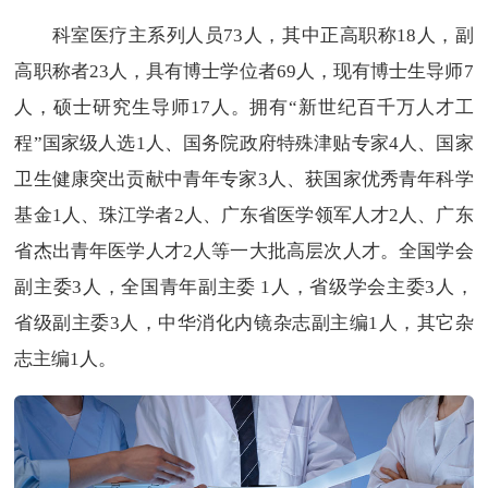
科室医疗主系列人员73人，其中正高职称
18
人，副
高职称者
23
人，具有博士学位者
69
人，现有博士生导师
7
人，硕士研究生导师
17
人。拥有
“
新世纪百千万人才工
程
”
国家级人选
1
人、国务院政府特殊津贴专家
4
人、国家
卫生健康突出贡献中青年专家
3
人、获国家优秀青年科学
基金
1
人、珠江学者
2
人、广东省医学领军人才
2
人、广东
省杰出青年医学人才
2
人等一大批高层次人才。全国学会
副主委3人，全国青年副主委 1人，省级学会主委3人，
省级副主委3人，中华消化内镜杂志副主编1人，其它杂
志主编1人。