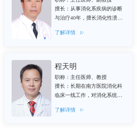
士、硕士40余名。
擅长：从事消化系疾病的诊断
与治疗40年，擅长消化性溃
疡、消化道出血、炎症性肠
了解详情
病、功能性胃肠病、肛门直肠
疾病、盆底疾病、便秘诊治以
及大肠癌、胃癌的早期诊疗，
牵头开展内镜下内痔微创治
程天明
疗。
职称：主任医师、教授
擅长：长期在南方医院消化科
临床一线工作，对消化系统疾
病的诊治具有深厚的理论基础
了解详情
和丰富的临床经验，擅长慢性
腹痛的鉴别诊断及复杂胃肠道
疾病的诊疗，熟练运用多种诊