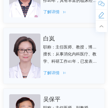
作40年，具有丰富的临床经
验，能熟练地处理各种急危重
了解详情
症和疑难病例，熟练各种消化
内镜的应用，在消化道肿瘤早
期诊治、消化道微生态学等方
面有较深的造诣。
白岚
职称：主任医师、教授，博士及博士后导师
擅长：从事消化内科医疗、教
学、科研工作41年，已发表论
文百余篇，其中SCI论文20余
了解详情
篇，影响因子超150分；获军
队医疗成果二、三等奖各1项，
省科技进步三等奖1项，主持国
家自然基金３项、广东省科技
吴保平
项目及自然基金9项；培养博
职称：主任医师、副教授