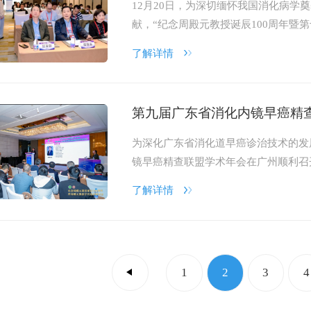
12月20日，为深切缅怀我国消化病学
献，“纪念周殿元教授诞辰100周年暨
了解详情
第九届广东省消化内镜早癌精
为深化广东省消化道早癌诊治技术的发展
镜早癌精查联盟学术年会在广州顺利召
量，以两场专题学术会议为载体，聚焦
了解详情
的学术思想碰撞。
1
2
3
4