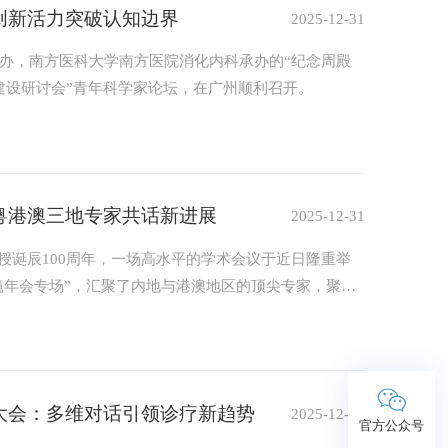
创新活力突破认知边界
2025-12-31
主办，南方医科大学南方医院消化内科承办的“纪念周殿
建设研讨会”青年科学家论坛，在广州顺利召开。
粤港澳三地专家共话新进展
2025-12-31
授诞辰100周年，一场高水平的学术会议于近日隆重举
镜年会专场”，汇聚了内地与港澳地区的顶尖专家，聚焦
烈，充分彰显了大湾区消化内镜学科的协作活力。
大会：多维对话引领诊疗新趋势
2025-12-31
官方公众号