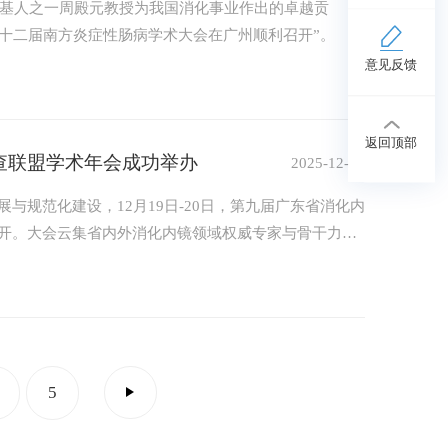
奠基人之一周殿元教授为我国消化事业作出的卓越贡
第十二届南方炎症性肠病学术大会在广州顺利召开”。
意见反馈
返回顶部
查联盟学术年会成功举办
2025-12-31
与规范化建设，12月19日-20日，第九届广东省消化内
开。大会云集省内外消化内镜领域权威专家与骨干力
前沿动态、分享实战经验，开展了一场高水平、高密度
5